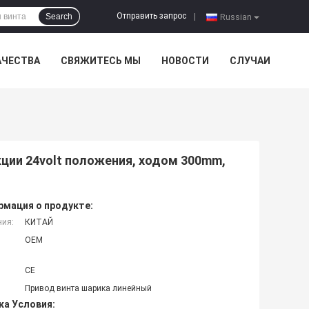
Отправить запрос
Search
|
Russian
АЧЕСТВА
СВЯЖИТЕСЬ МЫ
НОВОСТИ
СЛУЧАИ
ции 24volt положения, ходом 300mm,
мация о продукте:
ния:
КИТАЙ
OEM
CE
Привод винта шарика линейный
ка Условия: