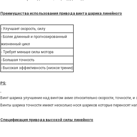
Преимущества использования привода винта шарика линейного
- Улучшает скорость, силу
- Более длинный и прогнозированный
жизненный цикл
- Требует меньше силы мотора
- Большая точность
- Высокая эффективность (низкое трение)
PS:
Винт шарика улучшение над винтом акме относительно скорости, точности, и
Винты шарика точности имеют несколько нося шариков которые переносят наг
Спецификация привода высокой силы линейного