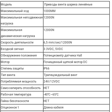
Модель
Приводы винта шарика линейные
Максимальный ход
1000MM
Максимальная неподвижная
12000N
нагрузка
Максимальная
12000N
динамическая нагрузка
Скорость деятельности
6,5 mm/sec/12000N
Входной сигнал
3.3VDC, 5VDC
Обнаружение положения
Потенциометр датчика Hall
Мотор
Почищенный щеткой мотор DC
Оставьте сообщение
Степень защиты
IP66
Тип винта
Трапецоидальный винт
Мы скоро тебе перезвоним!
Потребляемая мощность
24V/12VDC
Само-запирать способность
НЕТ
Рабочая температура
-40℃~65℃
Гайка безопасности
НЕТ
Опционное 1
Длина кабеля