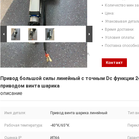
Количество мин за
Цена:
Упаковывая детал
Время доставки:
Условия оплаты:
Поставка способно
Большие изображения :
Привод большой силы
линейный с точным Dc функции 24volt положения,
ходом 300mm, типом приводом винта шарика
Контакт
Привод большой силы линейный с точным Dc функции 2
приводом винта шарика
описание
Имя деталя:
Привод винта шарика линейный
Тип ви
Рабочая температура:
-40°К/65°К
Перек
Оценка IP:
ИП66
Гарант