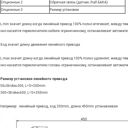
Опционные 2
Обратная связь (датчик /hall БАКА)
Опционные 3
Размер установки
L.min значит длину когда линейный привод 100% полно втягивает, между тем
оно касается переключателю кабеля ограниченному, останавливает автомати
Ход значит длину движения линейного привода.
ОТПРАВИТЬ
L.max значит длину когда линейный привод 100% полно удлиняет, между тем
оно касается переключателю головы ограниченному, останавливает автомати
Размер установки линейного привода
50≤Stroke≤300, L=S+200mm
300<Stroke≤600, L=S+250mm
Например: линейный привод, ход 250mm, длина 450mm устанавливая