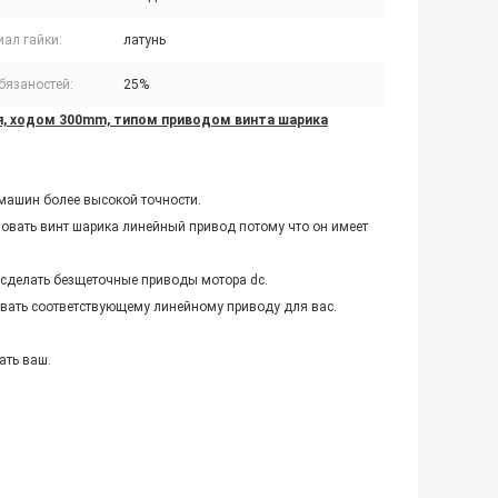
иал гайки:
латунь
бязаностей:
25%
я, ходом 300mm, типом приводом винта шарика
 машин более высокой точности.
овать винт шарика линейный привод потому что он имеет
сделать безщеточные приводы мотора dc.
овать соответствующему линейному приводу для вас.
ать ваш.