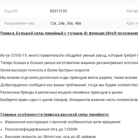
Код HS:
85013100
Матер
Напряжение тока:
12в, 24в, 36в, 48в
Круг о
Привод большой силы линейный с точным dc функции 24volt положени
Из-за COVID-19, много правительств ободряют умный завод, который требует
Теперь больше и больше умные изготовители машины рассматривают использ
более высокую точность и более быстрые скорости.
Мы можем подгонять различные ходы приводов винта шарика, также можем 
Добросердечно сообщите нас ваших требований, тогда мы будем соответств
Различные бренды и различные модели линейных приводов в рынке.
Выберите право одно с ценой товаров, большинств важная часть соотвествов
Главные особенности привода высокой силы линейного:
Изрезанная конструкция с прочной особенностью анти--вращения
Расклассифицированная тяга до 12000N
Высокая скорость до 38mm/sec, ход до 40 дюймов