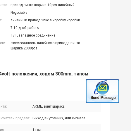
каза:
привод винта шарика 10pcs линейный
Negotiable
и:
линейный привод 2пкс в коробку коробки
7-10 дней работы
T/T, западное соединение
сти:
ежемесячность линейного привода винта
шарика 2000pcs
4volt положения, ходом 300mm, типом
нта:
АКМЕ, винт шарика
лючатели предела:
Выход внутренних, или сигнала
ия:
1 год