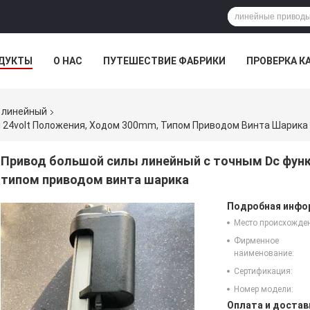
ДУКТЫ
О НАС
ПУТЕШЕСТВИЕ ФАБРИКИ
ПРОВЕРКА К
 линейный
 24volt Положения, Ходом 300mm, Типом Приводом Винта Шарика
Привод большой силы линейный с точным Dc функ
типом приводом винта шарика
Подробная инфор
Место происхожде
Фирменное
наименование:
Сертификация:
Номер модели:
Оплата и достав