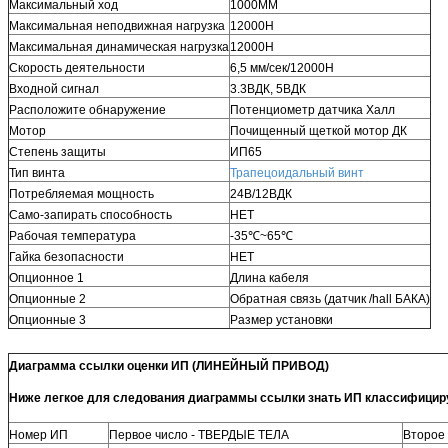
Максимальный ход
1000ММ
Максимальная неподвижная нагрузка
12000Н
Максимальная динамическая нагрузка
12000Н
Скорость деятельности
6,5 мм/сек/12000Н
Входной сигнал
3.3ВДК, 5ВДК
Расположите обнаружение
Потенциометр датчика Халл
Мотор
Почищенный щеткой мотор ДК
Степень защиты
ИП65
Тип винта
Трапецоидальный винт
Потребляемая мощность
24В/12ВДК
Само-запирать способность
НЕТ
Рабочая температура
-35℃~65℃
Гайка безопасности
НЕТ
Опционное 1
Длина кабеля
Опционные 2
Обратная связь (датчик /hall БАКА)
Опционные 3
Размер установки
Диаграмма ссылки оценки ИП (ЛИНЕЙНЫЙ ПРИВОД)
Ниже легкое для следования диаграммы ссылки знать ИП классифициру
Номер ИП
Первое число - ТВЕРДЫЕ ТЕЛА
Второе