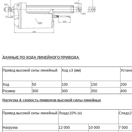
ДАННЫЕ ПО ХОДА ЛИНЕЙНОГО ПРИВОДА
Привод высокой силы линейный
Ход ±3 (мм)
Устано
Ход
50
100
150
200
Размер
300
300
350
400
Нагрузка & скорость приводов высокой силы линейных
Привод высокой силы линейный
Лоад±10% (н)
Спед±2 
Нагрузка
12 000
10 000
7 000