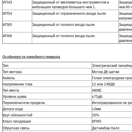
ИП43
Защищенный от миллиметра инструментов и
Защище
небольших проводов большего чем 1.
чем 60 
ИП54
Защищенный от ограниченного входа пыли.
Защище
направ
ИП65
Защищенный от полного входа пыли.
Защище
давлени
ИП66
Защищенный от полного входа пыли.
Защище
давлени
Особенности линейного привода
Тип
Электрический линейн
Тип мотора
Мотор ДК щетки
Кабель
Голая электродная про
Напряжение тока
12 или 24ВДК
Тип винта
АКМЕ
Уровень шума
≤75дБ
Переключатели предела
Интегрированное не р
Допуск хода
±3мм
Круг обязаностей
20%
Класс продукции
ИП65
Обратная связь
Датчик/бак Халл