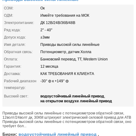
ОЭМ:
Ок
ОДМ:
Имейте требования на МОК
Электропитание:
ДК 12В/24В/36В/48В
Ряд хода:
2" - 40"
Допуск хода:
±3мм
Имя деталя:
Приводы высокой силы линейные
Обратная связь:
Потенциометр, датчик Холла
Оплата:
Банковский перевод, TT, Western Union
Гарантия:
12 месяца
Доставка:
КАК ТРЕБОВАНИЯ К КЛИЕНТА
Рабочий диапазон
-30° ф к +149° ф
температур:
водоустойчивый линейный привод
Высокий свет:
,
на открытом воздухе линейный привод
Приводы высокой силы линейные с потенциометром обратной связи,
12волт/24волт дк, 30КМ штрихуют электрический силовой привод для АТВ
Приводы высокой силы линейные с потенциометром обратной связи, оно
требует бол...
водоустойчивый линейный привод
Бирки:
,