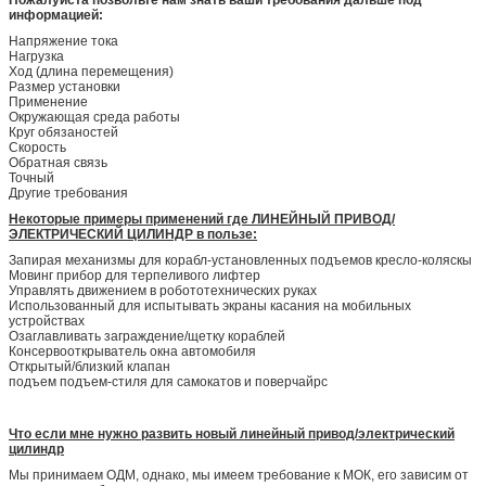
информацией:
Напряжение тока
Нагрузка
Ход (длина перемещения)
Размер установки
Применение
Окружающая среда работы
Круг обязаностей
Скорость
Обратная связь
Точный
Другие требования
Некоторые примеры применений где ЛИНЕЙНЫЙ ПРИВОД/
ЭЛЕКТРИЧЕСКИЙ ЦИЛИНДР в пользе:
Запирая механизмы для корабл-установленных подъемов кресло-коляскы
Мовинг прибор для терпеливого лифтер
Управлять движением в робототехнических руках
Использованный для испытывать экраны касания на мобильных
устройствах
Озаглавливать заграждение/щетку кораблей
Консервооткрыватель окна автомобиля
Открытый/близкий клапан
подъем подъем-стиля для самокатов и поверчайрс
Что если мне нужно развить новый линейный привод/электрический
цилиндр
Мы принимаем ОДМ, однако, мы имеем требование к МОК, его зависим от