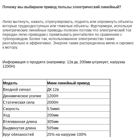
Почему мы выбираем привод пользы электрический линейный?
Легко вытянуть, нажать, отрегулировать, поднять или опрокинуть объекты
которые труднодоступных или тяжелые объекты. Фуртерморе, используя
электрические линейные приводы полезен потому что электрический ток
передан легко приводам с привязывать рентабелен по сравнению с
тубопроводом. Более так, использованное электричество также
рентабельно и эффективно. Энергия также распределена мягко и скромно
к мотору.
Информация о продукте (например: 12в дк, 200мм штрихует, нагрузка
1200Н)
Модель
Мини линейный привод
Входной сигнал
ДК 12в
Динамическое усилие
1200Н
Статическая сила
2000Н
Скорость
5.5мм/с
Ход
200мм
Втягиванная длина
305мм
Выдвинутая длина
505мм
Круг обязаностей
25% на нагрузке 100%