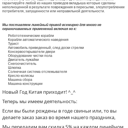
гарантируйте любой из наших приводов вкладыша которые сделаны
неполноценной в результате повреждения в пересылке, злоупотреблении
потребителя, запущенности или неправильной деятельности.
Мы поставляем линейный привод всемирно для много не
ограничиваемых применений включая но к:
Робототехнические корабли
Корабли автоматического наведения
Турист
Автомобиль приведенный, след доски стрелки
Консервооткрыватели двери
Оборудование чистки пола
Двигатель лужайки
Снегоочиститель
Шлюпка
Солнечная система отслежывателя
Кресло-коляскы
Машина сбора
Машина конструкции
Новый Год Китая приходит! ^_^
Теперь мы имеем деятельность:
Если вы были рождены в годе свиньи или, то вы
делаете заказ заказ во время нашего праздника,
Мы передадим вам скидка 5% на каждом линейном