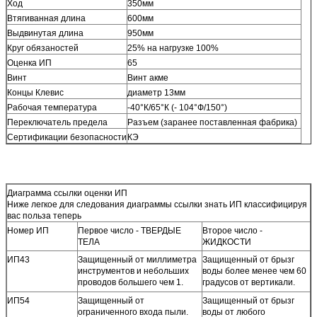
Ход
350мм
Втягиванная длина
600мм
Выдвинутая длина
950мм
Круг обязаностей
25% на нагрузке 100%
Оценка ИП
65
Винт
Винт акме
Концы Клевис
диаметр 13мм
Рабочая температура
-40°К/65°К (- 104°Ф/150°)
Переключатель предела
Разъем (заранее поставленная фабрика)
Сертификации безопасности
КЭ
Диаграмма ссылки оценки ИП
Ниже легкое для следования диаграммы ссылки знать ИП классифицируя
вас польза теперь
Номер ИП
Первое число - ТВЕРДЫЕ
Второе число -
ТЕЛА
ЖИДКОСТИ
ИП43
Защищенный от миллиметра
Защищенный от брызг
инструментов и небольших
воды более менее чем 60
проводов большего чем 1.
градусов от вертикали.
ИП54
Защищенный от
Защищенный от брызг
ограниченного входа пыли.
воды от любого