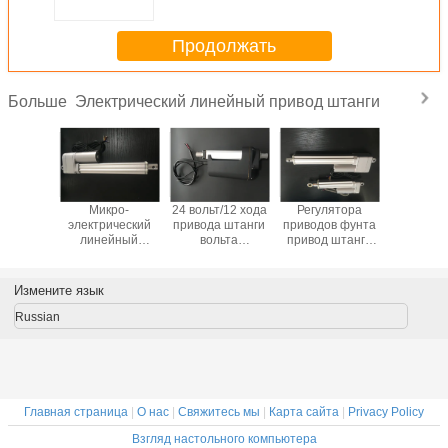
штангой сильной
Продолжать
Электрический линейный привод штанги
Больше
узка
Микро-
24 вольт/12 хода
Регулятора
Почище
к 10000н
электрический
привода штанги
приводов фунта
щеткой
тележки
линейный
вольта
привод штанги
линей
я снега
привод 12в с
электрических
линейного
привод
йного
ОЭМ длины хода
линейных 500мм
удаленного
50мм м
а Дк 12
обратной связи
для жатки
электрический
185мм в
Измените язык
льт
20км бака
мозоли комбайна
линейный с
длину 
кронштейном
пушпул
Russian
Главная страница
|
О нас
|
Свяжитесь мы
|
Карта сайта
|
Privacy Policy
Взгляд настольного компьютера