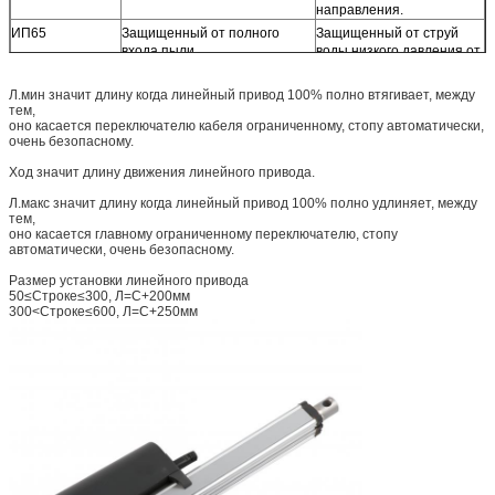
направления.
ИП65
Защищенный от полного
Защищенный от струй
входа пыли.
воды низкого давления от
любого направления.
ИП66
Защищенный от полного
Защищенный от высоких
Л.мин значит длину когда линейный привод 100% полно втягивает, между
входа пыли.
струй воды давления от
тем,
оно касается переключателю кабеля ограниченному, стопу автоматически,
любого направления.
очень безопасному.
Ход значит длину движения линейного привода.
Л.макс значит длину когда линейный привод 100% полно удлиняет, между
тем,
оно касается главному ограниченному переключателю, стопу
автоматически, очень безопасному.
Размер установки линейного привода
50≤Строке≤300, Л=С+200мм
300<Строке≤600, Л=С+250мм