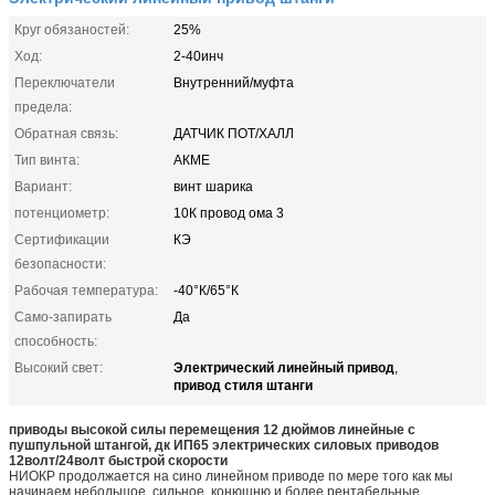
Круг обязаностей:
25%
Ход:
2-40инч
Переключатели
Внутренний/муфта
предела:
Обратная связь:
ДАТЧИК ПОТ/ХАЛЛ
Тип винта:
АКМЕ
Вариант:
винт шарика
потенциометр:
10К провод ома 3
Сертификации
КЭ
безопасности:
Рабочая температура:
-40°К/65°К
Само-запирать
Да
способность:
Электрический линейный привод
Высокий свет:
,
привод стиля штанги
приводы высокой силы перемещения 12 дюймов линейные с
пушпульной штангой, дк ИП65 электрических силовых приводов
12волт/24волт быстрой скорости
НИОКР продолжается на сино линейном приводе по мере того как мы
начинаем небольшое, сильное, конюшню и более рентабельные