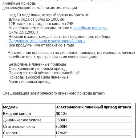
линейные приводы
для следующего поколени автоматизации.
Над 10 моделями, который нужно выбрать от
Длины хода от 30мм до 1000мм
12В, варианты входного сигнала 24В
Мы предлагаем и приводы штанги и
линейные приводы
Силы до 12000Н
Никакой в-запас, каждая часть нет подгонянного прибора
Поддержка телефона и электронной почты
Все продукты имеют гарантию 1 года
Мы компания профессора на линейных приводах; мы имеем различные
линейные приводы с различными спецификациями:
Безмолвные линейные приводы
Сверхмощный линейный привод
Привод светлой обязанности линейный
Приводы высокой силы линейные
Мини линейный привод
Спецификация электрического линейного привода штанги
Модель
Электрический линейный привод штанги
Входной сигнал
ДК 12в
Динамическое усилие
3500Н
Статическая сила
3500Н
Скорость
17мм/с