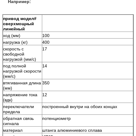
Например:
привод модел#
сверхмощный
линейный
ход (мм)
100
нагрузка (кг)
400
скорость с
17
свободной
нагрузкой (мм/с)
под полной
14
нагрузкой скорости
(мм/с)
втягиванная длина
350
(мм)
напряжение тока
12
(вдк)
переключатели
построенный внутри на обоих концах
предела
обратная связь
потенциометр
сигнала
материал
штанга алюминиевого сплава