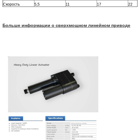
Скорость
5,5
11
17
22
Больше информации о сверхмощном линейном приводе