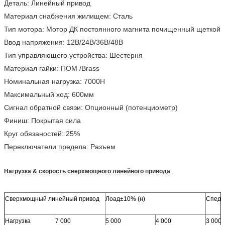
Деталь: Линейный привод
Материал снабжения жилищем: Сталь
Тип мотора: Мотор ДК постоянного магнита почищенный щеткой
Ввод напряжения: 12В/24В/36В/48В
Тип управляющего устройства: Шестерня
Материал гайки: ПОМ /Brass
Номинальная нагрузка: 7000Н
Максимальный ход: 600мм
Сигнал обратной связи: Опционный (потенциометр)
Финиш: Покрытая сила
Круг обязаностей: 25%
Переключатели предела: Разъем
Нагрузка & скорость сверхмощного линейного привода
Сверхмощный линейный привод
Лоад±10% (н)
Спед±
Нагрузка
7 000
5 000
4 000
3 000