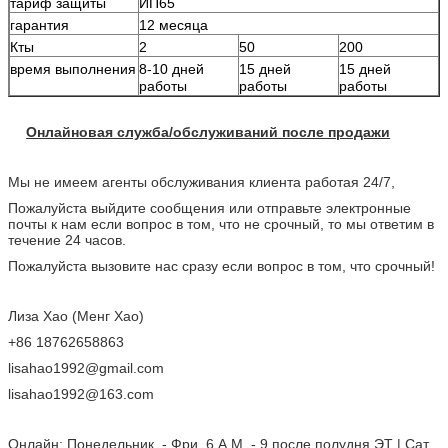
тариф защиты
ИП65
гарантия
12 месяца
Кты
2
50
200
время выполнения
8-10 дней
15 дней
15 дней
работы
работы
работы
Онлайновая служба/обслуживаний после продажи
Мы не имеем агенты обслуживания клиента работая 24/7,
Пожалуйста выйдите сообщения или отправьте электронные
почты к нам если вопрос в том, что не срочный, то мы ответим в
течение 24 часов.
Пожалуйста вызовите нас сразу если вопрос в том, что срочный!
Лиза Хао (Менг Хао)
+86 18762658863
lisahao1992@gmail.com
lisahao1992@163.com
Онлайн: Понедельник. - Фри. 6 А.М. - 9 после полудня ЭТ | Сат.