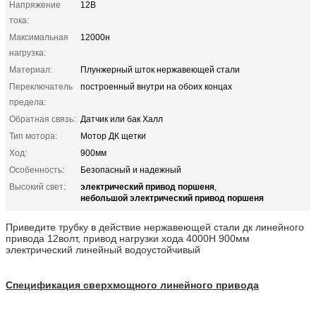
Напряжение
12В
тока:
Максимальная
12000н
нагрузка:
Материал:
Плунжерный шток нержавеющей стали
Переключатель
построенный внутри на обоих концах
предела:
Обратная связь:
Датчик или бак Халл
Тип мотора:
Мотор ДК щетки
Ход:
900мм
Особенность:
Безопасный и надежный
электрический привод поршеня
Высокий свет:
,
небольшой электрический привод поршеня
Приведите трубку в действие нержавеющей стали дк линейного
привода 12волт, привод нагрузки хода 4000Н 900мм
электрический линейный водоустойчивый
Спецификация сверхмощного линейного привода